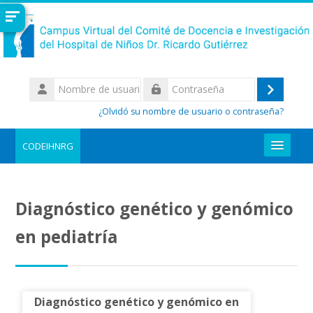
Salta al contenido principal
Nombre
de
Acceder
Contraseña
usuario
¿Olvidó su nombre de usuario o contraseña?
CODEIHNRG
REGISTRARME AL CAMPUS
Diagnóstico genético y genómico
Buscar
cursos
Enviar
en pediatría
Diagnóstico genético y genómico en