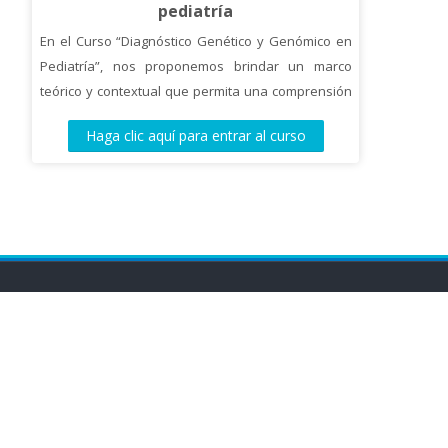
pediatría
En el Curso “Diagnóstico Genético y Genómico en
Pediatría”, nos proponemos brindar un marco
teórico y contextual que permita una comprensión
más profunda del desarrollo de las anomalías
Haga clic aquí para entrar al curso
congénitas, las bases genéticas de las patologías
pediátricas, y los estudios que permiten en la
actualidad su diagnóstico de certeza.