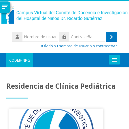
Salta al contenido principal
Nombre
de
Acceder
Contraseña
usuario
¿Olvidó su nombre de usuario o contraseña?
CODEIHNRG
REGISTRARME AL CAMPUS
Residencia de Clínica Pediátrica
Buscar
cursos
Enviar