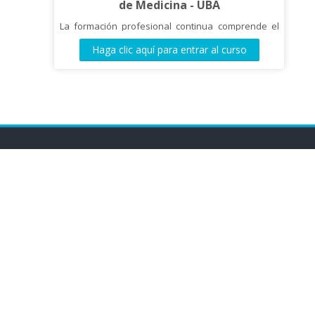
de Medicina - UBA
La formación profesional continua comprende el
conjunto de actividades teórico-prácticas
Haga clic aquí para entrar al curso
tendientes a
mantener y mejorar las competencias
profesionales.1 Tiene lugar una vez finalizadas las
instancias académicas
formales (grado, posgrado, etc.), aunque en
ocasiones puede implementarse en forma
simultánea. En el ámbito
de la salud, implica el perfeccionamiento
permanente en las áreas de asistencia, docencia e
investigación. A su
vez, concibe la incorporación de disciplinas
complementarias que enriquecen el ejercicio de la
profesión.1,2
Los objetivos generales de esta estrategia de
formación son los siguientes: