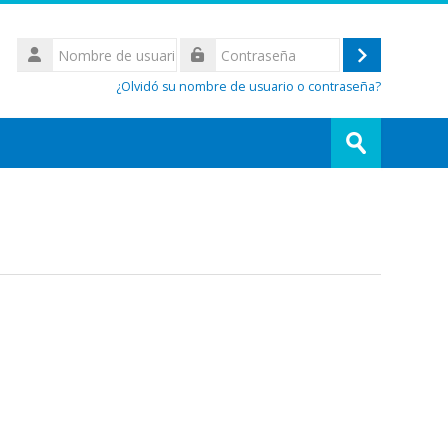
Nombre
de
Acceder
Contraseña
usuario
¿Olvidó su nombre de usuario o contraseña?
Buscar
cursos
Enviar