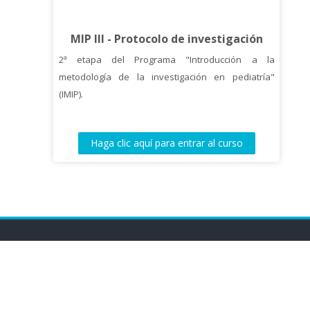
MIP III - Protocolo de investigación
2ª etapa del Programa "Introducción a la
metodología de la investigación en pediatría"
(IMIP).
Haga clic aquí para entrar al curso