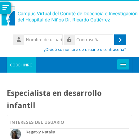
Salta al contenido principal
Nombre
de
Acceder
Contraseña
usuario
¿Olvidó su nombre de usuario o contraseña?
CODEIHNRG
REGISTRARME AL CAMPUS
Especialista en desarrollo
Buscar
cursos
Enviar
infantil
INTERESES DEL USUARIO
Regatky Natalia