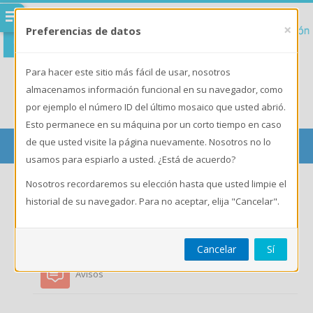
Salta al contenido principal
×
Preferencias de datos
Para hacer este sitio más fácil de usar, nosotros
Nombre
almacenamos información funcional en su navegador, como
de
Acceder
Contraseña
por ejemplo el número ID del último mosaico que usted abrió.
usuario
¿Olvidó su nombre de usuario o contraseña?
Esto permanece en su máquina por un corto tiempo en caso
de que usted visite la página nuevamente. Nosotros no lo
CODEIHNRG
usamos para espiarlo a usted. ¿Está de acuerdo?
REGISTRARME AL CAMPUS
Nosotros recordaremos su elección hasta que usted limpie el
historial de su navegador. Para no aceptar, elija "Cancelar".
Buscar
cursos
Enviar
RCP 2026
Cancelar
Sí
Avisos