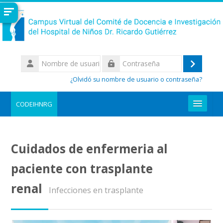
Salta al contenido principal
Nombre
de
Acceder
Contraseña
usuario
¿Olvidó su nombre de usuario o contraseña?
CODEIHNRG
REGISTRARME AL CAMPUS
Cuidados de enfermeria al
Buscar
cursos
Enviar
paciente con trasplante
renal
Infecciones en trasplante