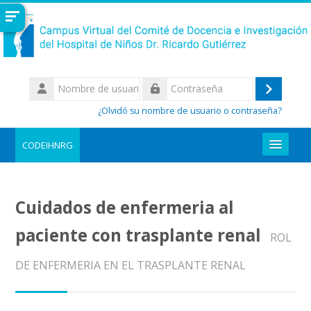
Salta al contenido principal
Nombre
de
Acceder
Contraseña
usuario
¿Olvidó su nombre de usuario o contraseña?
CODEIHNRG
REGISTRARME AL CAMPUS
Cuidados de enfermeria al
Buscar
cursos
Enviar
paciente con trasplante renal
ROL
DE ENFERMERIA EN EL TRASPLANTE RENAL